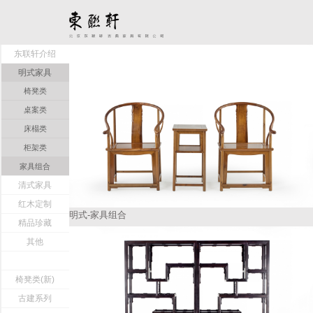
东联轩介绍
明式家具
椅凳类
桌案类
床榻类
柜架类
家具组合
清式家具
红木定制
明式-家具组合
精品珍藏
其他
椅凳类(新)
古建系列